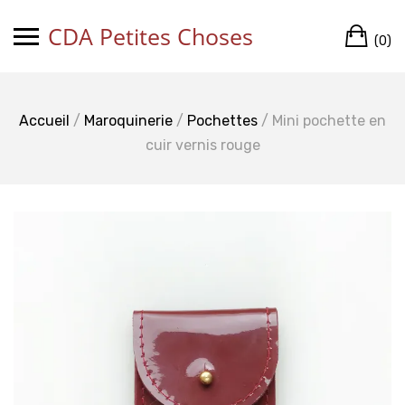
Skip
CDA Petites Choses
Ca
to
(0)
content
Accueil
/
Maroquinerie
/
Pochettes
/ Mini pochette en
cuir vernis rouge