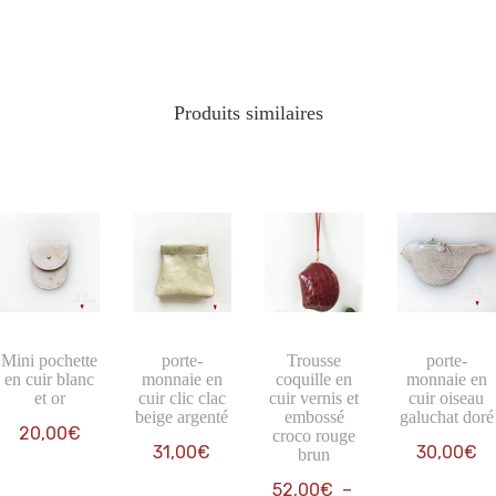
Produits similaires
Mini pochette
porte-
Trousse
porte-
en cuir blanc
monnaie en
coquille en
monnaie en
et or
cuir clic clac
cuir vernis et
cuir oiseau
beige argenté
embossé
galuchat doré
20,00
€
croco rouge
31,00
€
30,00
€
brun
52,00
€
–