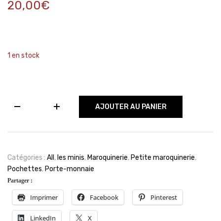
20,00
€
1 en stock
quantité
AJOUTER AU PANIER
de
Mini
pochette
en
cuir
Catégories :
All
,
les minis
,
Maroquinerie
,
Petite maroquinerie
,
vernis
Pochettes
,
Porte-monnaie
rouge
Partager :
Imprimer
Facebook
Pinterest
LinkedIn
X