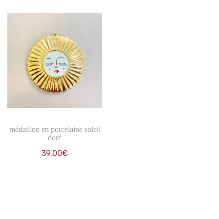
prix :
35,00€
à
39,00€
médaillon en porcelaine soleil
doré
39,00
€