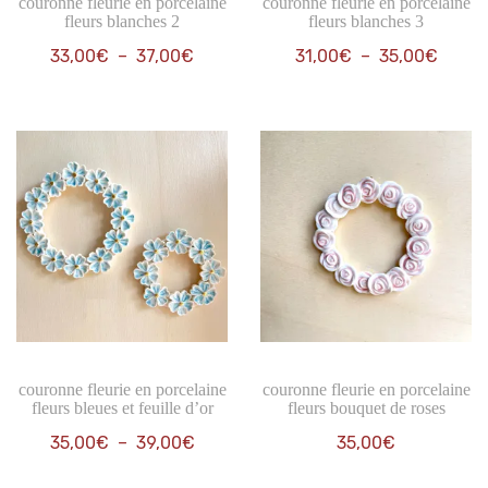
couronne fleurie en porcelaine
couronne fleurie en porcelaine
fleurs blanches 2
fleurs blanches 3
Plage
Plage
33,00
€
–
37,00
€
31,00
€
–
35,00
€
de
de
prix :
prix :
33,00€
31,00
à
à
37,00€
35,00
couronne fleurie en porcelaine
couronne fleurie en porcelaine
fleurs bleues et feuille d’or
fleurs bouquet de roses
Plage
35,00
€
–
39,00
€
35,00
€
de