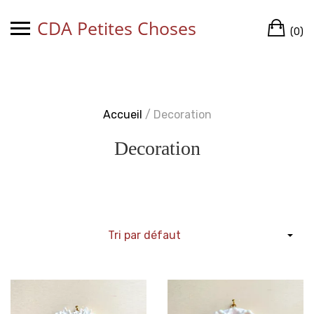
Skip
CDA Petites Choses
Ca
to
(0)
content
Accueil
/ Decoration
Decoration