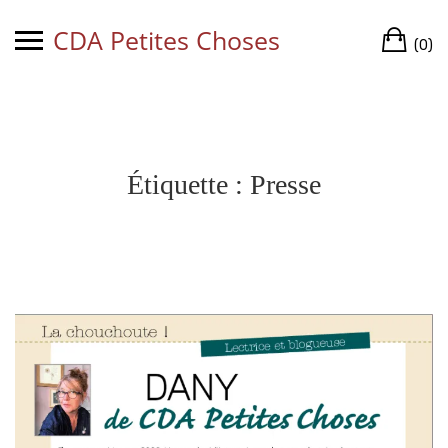
Skip
CDA Petites Choses
Ca
to
(0)
content
Étiquette :
Presse