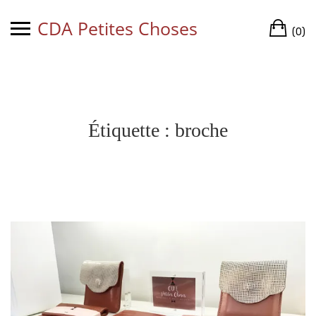
Skip
CDA Petites Choses
Ca
to
(0)
content
Étiquette :
broche