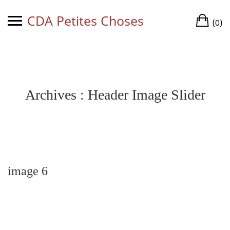
Skip
CDA Petites Choses
Ca
to
(0)
content
Archives :
Header Image Slider
image 6