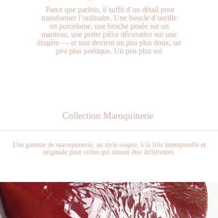
Parce que parfois, il suffit d’un détail pour
transformer l’ordinaire. Une boucle d’oreille
en porcelaine, une broche posée sur un
manteau, une petite pièce décorative sur une
étagère — et tout devient un peu plus doux, un
peu plus poétique. Un peu plus soi
Collection Maroquinerie
Une gamme de maroquinerie, au style soigné, à la fois intemporelle et
originale pour celles qui aiment être différentes.